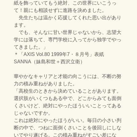
紙を飾っていて
もう絶対、この世界にいこうっ
て！親にも相談せずに進路を決めました。
先生たちは温かく応援してくれた思い出があり
ます。
でも、そんなに甘い世界じゃないから、志望大
学には落ちて、専門学校に入ってから
独学でやっ
てきました。」
＊「AXIS Vol.80
1999年7・８月号」表紙
SANNA（妹島和世＋西沢立衛）
華やかなキャリアと才能の向こうには、不断の努
力の積み重ねがありました。
「高校生のときから決めていることがあります。
選択肢がいくつもある中で、
どこからみても面倒
くさいけど、絶対にやったほういいことってある
じゃないですか。
これは絶対にやったほうがいい。毎日の小さい判
断の中で、つねに面倒くさいことを
後回しにしな
いでやり遂げる。この積み重ねがすごい差にな